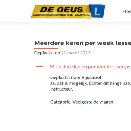
Naa
de
Ho
inh
spri
Meerdere keren per week lessen
Geplaatst op
10 maart 2017
A
Meerdere keren per week lessen, is 
Geplaatst door
Rijschool
Ja, dat is mogelijk. Echter dit hangt na
instructeur.
Categorie: Veelgestelde vragen