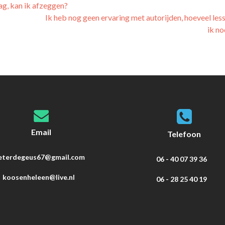
ag, kan ik afzeggen?
Ik heb nog geen ervaring met autorijden, hoeveel les
ik n
Email
Telefoon
eterdegeus67@gmail.com
06 - 40 07 39 36
koosenheleen@live.nl
06 - 28 25 40 19