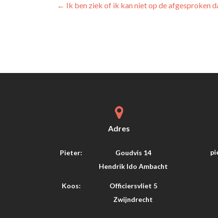
Bericht
←
Ik ben ziek of ik kan niet op de afgesproken d
navigatie
Adres
pi
Pieter:
Goudvis 14
Hendrik Ido Ambacht
Koos:
Officiersvliet 5
Zwijndrecht