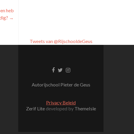
sen heb
odig?
→
Tweets van @RijschooldeGeus
Facebook link
Twitter link
Instagram link
Autorijschool Pieter de Geus
Privacy Beleid
Zerif Lite
developed by
ThemeIsle