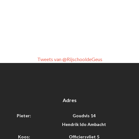
Tweets van @RijschooldeGeus
Adres
Pieter:
Goudvis 14
Hendrik Ido Ambacht
Koos:
Officiersvliet 5