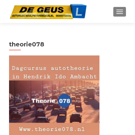
WISSEL
theorie078