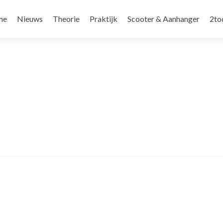
r
me
Nieuws
Theorie
Praktijk
Scooter & Aanhanger
2to
oud
ngen