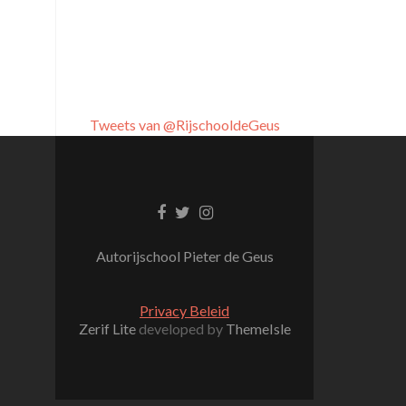
Tweets van @RijschooldeGeus
Facebook link
Twitter link
Instagram link
Autorijschool Pieter de Geus
Privacy Beleid
Zerif Lite
developed by
ThemeIsle