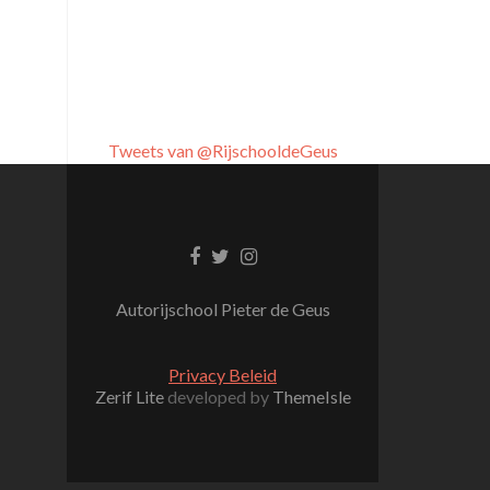
Tweets van @RijschooldeGeus
Facebook link
Twitter link
Instagram link
Autorijschool Pieter de Geus
Privacy Beleid
Zerif Lite
developed by
ThemeIsle