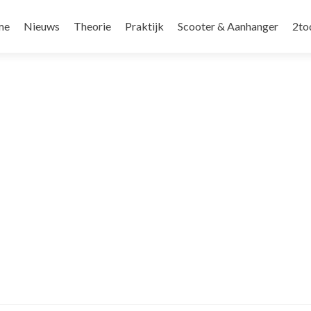
r
me
Nieuws
Theorie
Praktijk
Scooter & Aanhanger
2to
oud
ngen